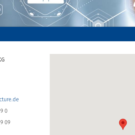
KG
cture.de
29 0
29 09